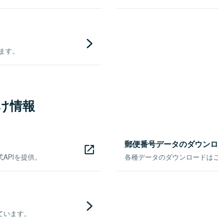
きます。
け情報
郵便番号データのダウンロ
APIを提供。
各種データのダウンロードはこち
ています。