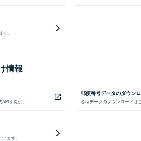
きます。
け情報
郵便番号データのダウンロ
APIを提供。
各種データのダウンロードはこち
ています。