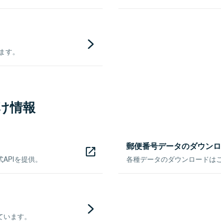
きます。
け情報
郵便番号データのダウンロ
APIを提供。
各種データのダウンロードはこち
ています。