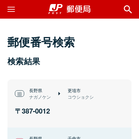
郵便番号検索
検索結果
長野県
更埴市
ナガノケン
コウショクシ
387-0012
長野県
千曲市