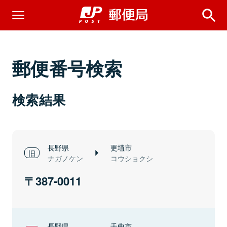
郵便番号検索
検索結果
長野県
更埴市
ナガノケン
コウショクシ
387-0011
長野県
千曲市