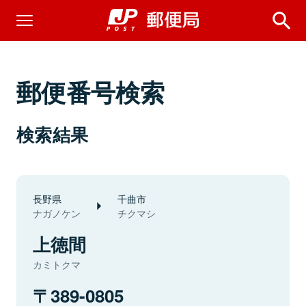
郵便番号検索
検索結果
長野県
千曲市
ナガノケン
チクマシ
上徳間
カミトクマ
389-0805