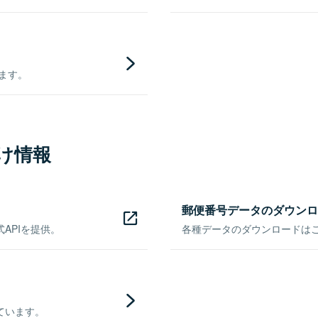
きます。
け情報
郵便番号データのダウンロ
APIを提供。
各種データのダウンロードはこち
ています。