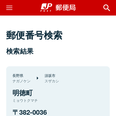
郵便番号検索
検索結果
長野県
須坂市
ナガノケン
スザカシ
明徳町
ミョウトクマチ
382-0036