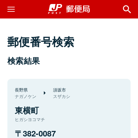
郵便番号検索
検索結果
長野県
須坂市
ナガノケン
スザカシ
東横町
ヒガシヨコマチ
382-0087