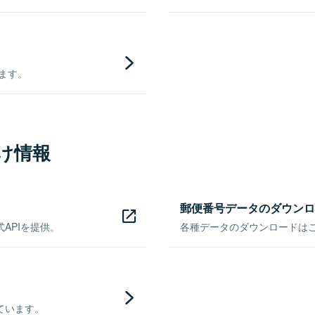
きます。
け情報
郵便番号データのダウンロ
APIを提供。
各種データのダウンロードはこち
ています。