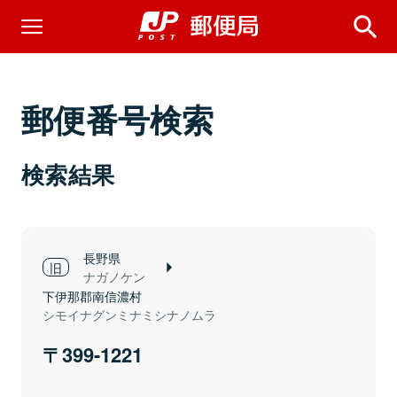
郵便番号検索
検索結果
長野県
ナガノケン
下伊那郡南信濃村
シモイナグンミナミシナノムラ
399-1221