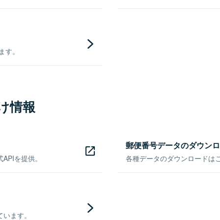
きます。
け情報
郵便番号データのダウンロ
APIを提供。
各種データのダウンロードはこち
ています。