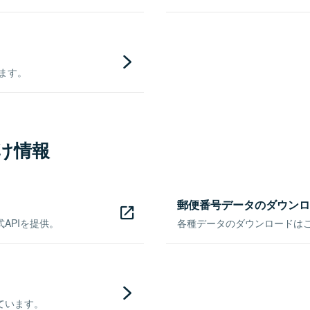
きます。
け情報
郵便番号データのダウンロ
APIを提供。
各種データのダウンロードはこち
ています。