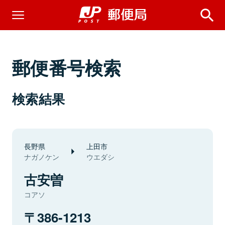
郵便番号検索
検索結果
長野県
上田市
ナガノケン
ウエダシ
古安曽
コアソ
386-1213