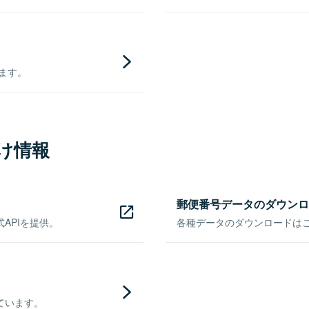
きます。
け情報
郵便番号データのダウンロ
APIを提供。
各種データのダウンロードはこち
ています。