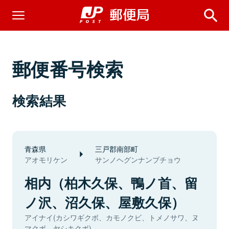
郵便番号検索
検索結果
青森県
三戸郡南部町
アオモリケン
サンノヘグンナンブチョウ
相内（柏木久保、鴨ノ首、留
ノ沢、沼久保、屋敷久保）
アイナイ(カシワギクボ、カモノクビ、トメノサワ、ヌ
マクボ、ヤシキクボ)