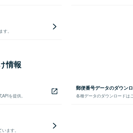
きます。
け情報
郵便番号データのダウンロ
APIを提供。
各種データのダウンロードはこち
ています。