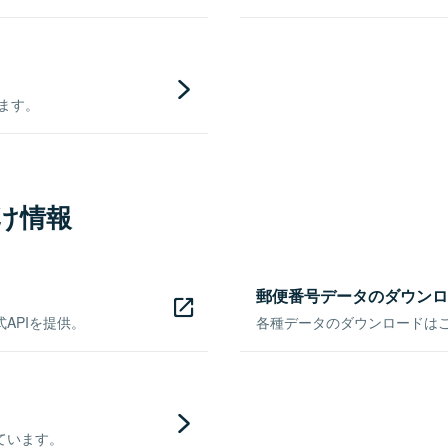
きます。
け情報
郵便番号データのダウンロ
APIを提供。
各種データのダウンロードはこち
ています。