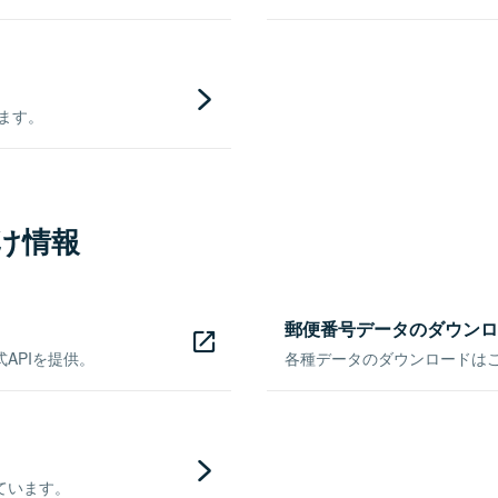
きます。
け情報
郵便番号データのダウンロ
APIを提供。
各種データのダウンロードはこち
ています。