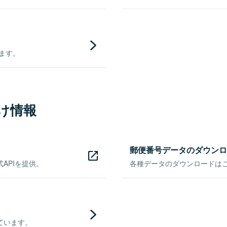
きます。
け情報
郵便番号データのダウンロ
APIを提供。
各種データのダウンロードはこち
ています。