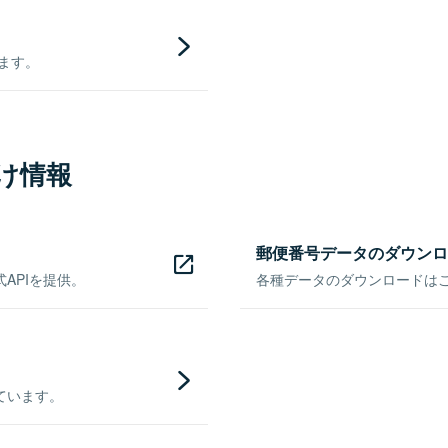
きます。
け情報
郵便番号データのダウンロ
APIを提供。
各種データのダウンロードはこち
ています。