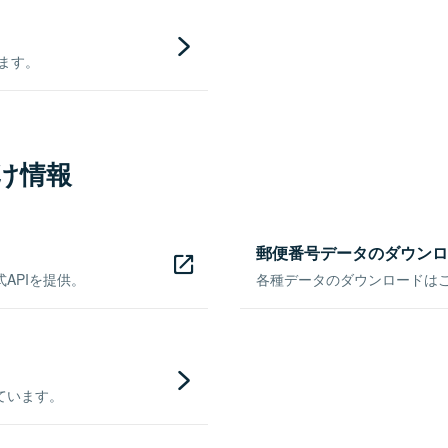
きます。
け情報
郵便番号データのダウンロ
APIを提供。
各種データのダウンロードはこち
ています。