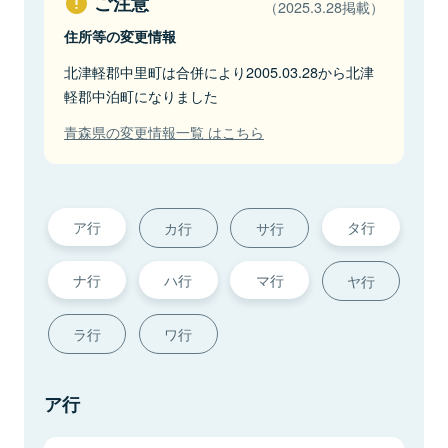
ご注意
（2025.3.28掲載）
住所等の変更情報
北津軽郡中里町は合併により2005.03.28から北津
軽郡中泊町になりました
青森県の変更情報一覧 はこちら
ア行
タ行
カ行
サ行
ナ行
ハ行
マ行
ヤ行
ラ行
ワ行
ア行