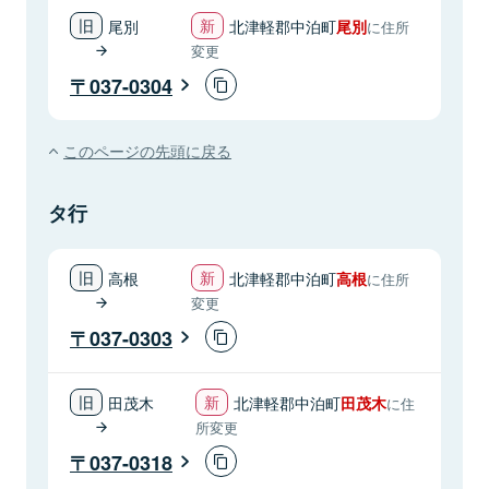
尾別
北津軽郡中泊町
尾別
に住所
変更
037-0304
このページの先頭に戻る
タ行
高根
北津軽郡中泊町
高根
に住所
変更
037-0303
田茂木
北津軽郡中泊町
田茂木
に住
所変更
037-0318