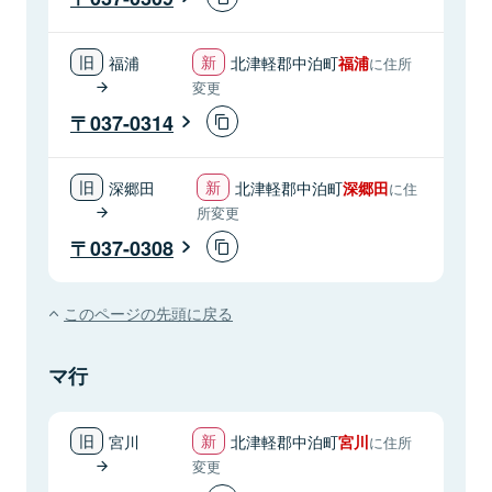
福浦
北津軽郡中泊町
福浦
に住所
変更
037-0314
深郷田
北津軽郡中泊町
深郷田
に住
所変更
037-0308
このページの先頭に戻る
マ行
宮川
北津軽郡中泊町
宮川
に住所
変更