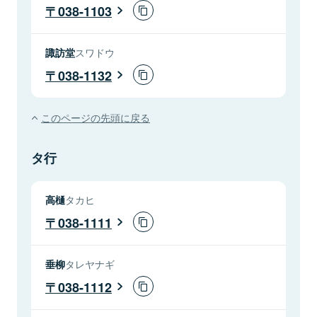
038-1103
諏訪堂
スワドウ
038-1132
このページの先頭に戻る
タ行
高樋
タカヒ
038-1111
垂柳
タレヤナギ
038-1112