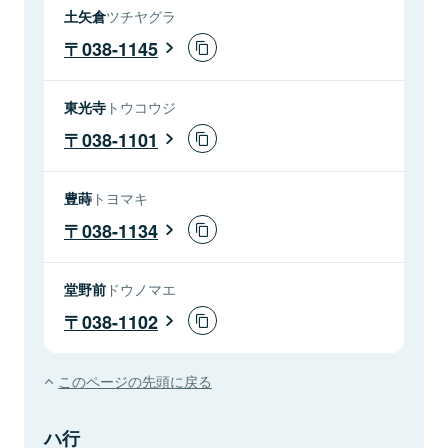
土矢倉
ツチヤグラ
038-1145
東光寺
トウコウジ
038-1101
豊蒔
トヨマキ
038-1134
堂野前
ドウノマエ
038-1102
このページの先頭に戻る
ハ行