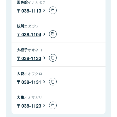
田舎舘
イナカダテ
038-1113
枝川
エダガワ
038-1104
大根子
オオネコ
038-1133
大袋
オオフクロ
038-1131
大曲
オオマガリ
038-1123