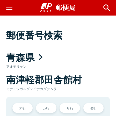
郵便番号検索
青森県
アオモリケン
南津軽郡田舎館村
ミナミツガルグンイナカダテムラ
ア行
カ行
サ行
タ行