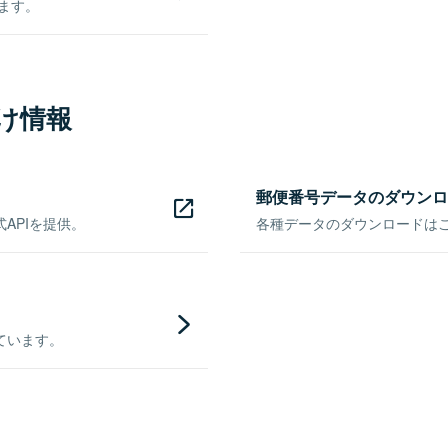
きます。
け情報
郵便番号データのダウンロ
APIを提供。
各種データのダウンロードはこち
ています。