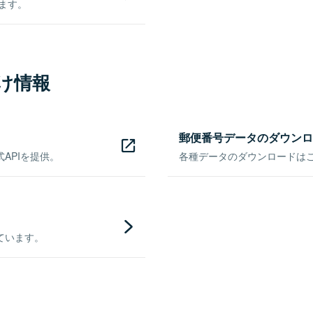
きます。
け情報
郵便番号データのダウンロ
APIを提供。
各種データのダウンロードはこち
ています。