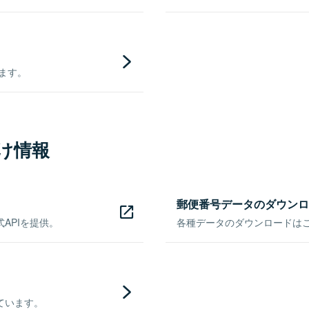
きます。
け情報
郵便番号データのダウンロ
APIを提供。
各種データのダウンロードはこち
ています。