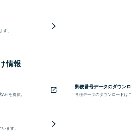
きます。
け情報
郵便番号データのダウンロ
APIを提供。
各種データのダウンロードはこち
ています。