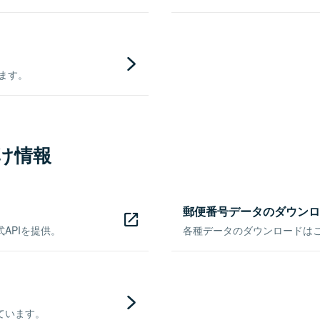
きます。
け情報
郵便番号データのダウンロ
APIを提供。
各種データのダウンロードはこち
ています。