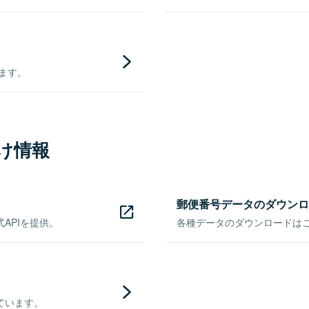
きます。
け情報
郵便番号データのダウンロ
APIを提供。
各種データのダウンロードはこち
ています。