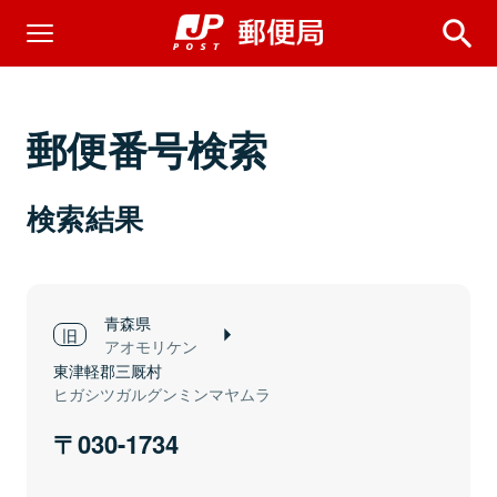
郵便番号検索
検索結果
青森県
アオモリケン
東津軽郡三厩村
ヒガシツガルグンミンマヤムラ
030-1734