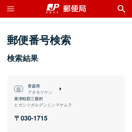
郵便番号検索
検索結果
青森県
アオモリケン
東津軽郡三厩村
ヒガシツガルグンミンマヤムラ
030-1715