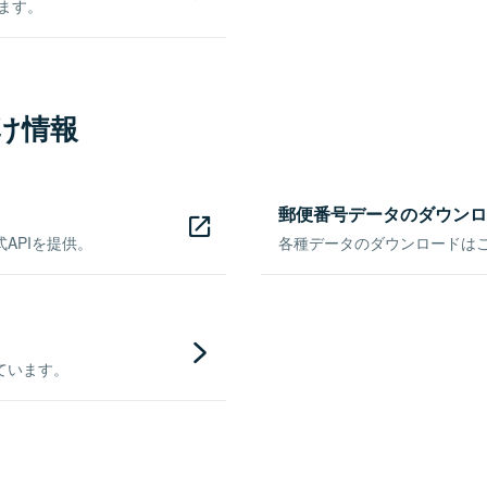
きます。
け情報
郵便番号データのダウンロ
APIを提供。
各種データのダウンロードはこち
ています。