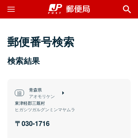
郵便番号検索
検索結果
青森県
アオモリケン
東津軽郡三厩村
ヒガシツガルグンミンマヤムラ
030-1716