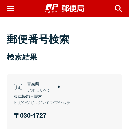
郵便番号検索
検索結果
青森県
アオモリケン
東津軽郡三厩村
ヒガシツガルグンミンマヤムラ
030-1727