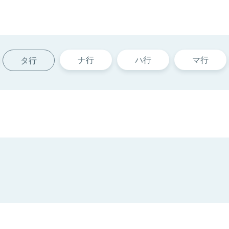
ナ行
ハ行
マ行
タ行