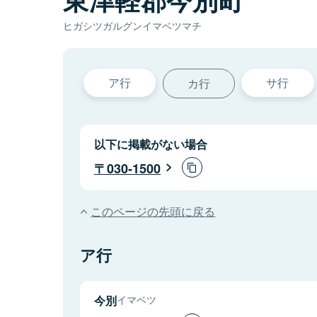
ヒガシツガルグンイマベツマチ
ア行
サ行
カ行
以下に掲載がない場合
030-1500
このページの先頭に戻る
ア行
今別
イマベツ