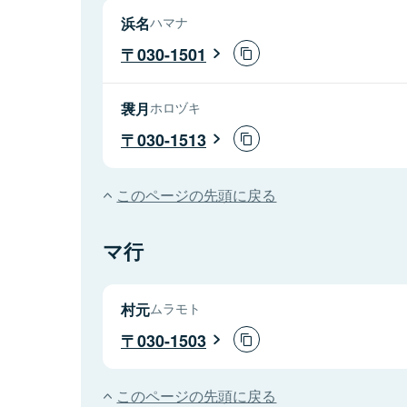
浜名
ハマナ
030-1501
袰月
ホロヅキ
030-1513
このページの先頭に戻る
マ行
村元
ムラモト
030-1503
このページの先頭に戻る