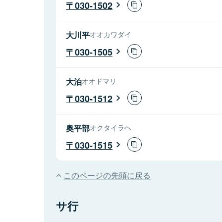
030-1502
大川平
オオカワダイ
030-1505
大泊
オオドマリ
030-1512
奥平部
オクタイラヘ
030-1515
このページの先頭に戻る
サ行