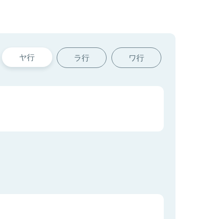
ヤ行
ラ行
ワ行