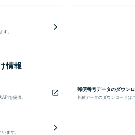
きます。
け情報
郵便番号データのダウンロ
APIを提供。
各種データのダウンロードはこち
ています。