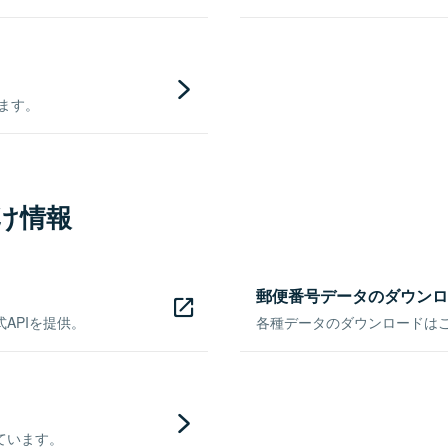
きます。
け情報
郵便番号データのダウンロ
APIを提供。
各種データのダウンロードはこち
ています。