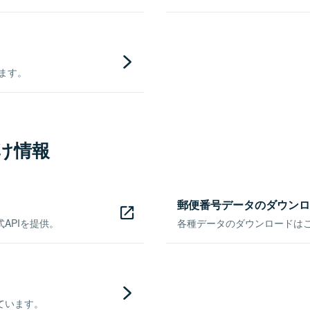
きます。
け情報
郵便番号データのダウンロ
APIを提供。
各種データのダウンロードはこち
ています。