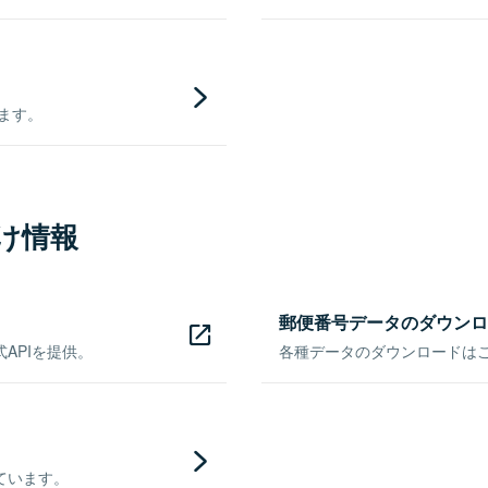
きます。
け情報
郵便番号データのダウンロ
APIを提供。
各種データのダウンロードはこち
ています。