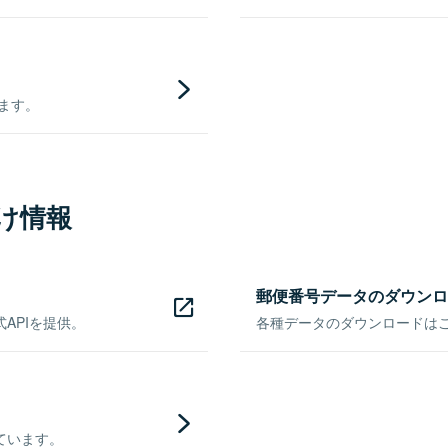
きます。
け情報
郵便番号データのダウンロ
APIを提供。
各種データのダウンロードはこち
ています。