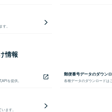
きます。
け情報
郵便番号データのダウンロ
APIを提供。
各種データのダウンロードはこち
ています。