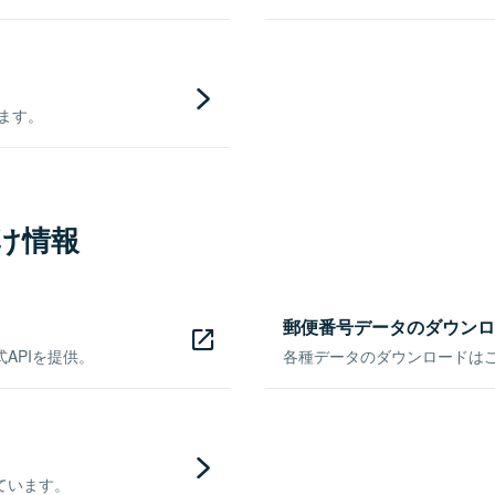
きます。
け情報
郵便番号データのダウンロ
APIを提供。
各種データのダウンロードはこち
ています。