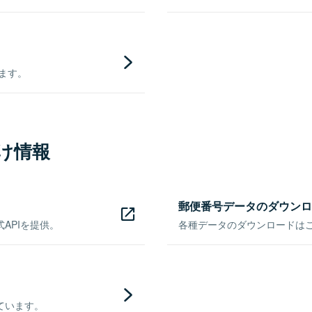
きます。
け情報
郵便番号データのダウンロ
APIを提供。
各種データのダウンロードはこち
ています。