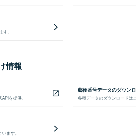
きます。
け情報
郵便番号データのダウンロ
APIを提供。
各種データのダウンロードはこち
ています。