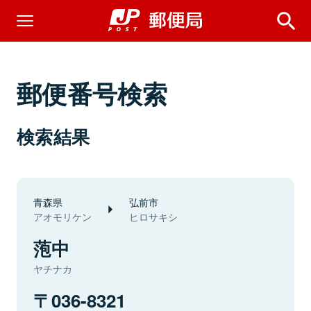
郵便番号検索
検索結果
青森県
弘前市
アオモリケン
ヒロサキシ
萢中
ヤチナカ
036-8321