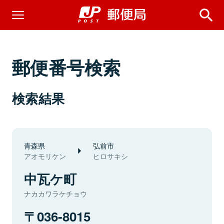
郵便番号検索
検索結果
青森県
弘前市
アオモリケン
ヒロサキシ
中瓦ケ町
ナカカワラケチョウ
036-8015