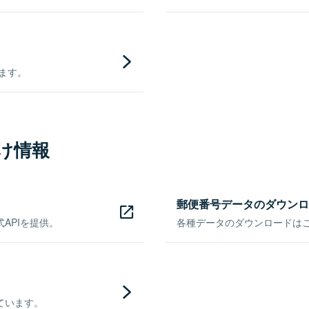
きます。
け情報
郵便番号データのダウンロ
APIを提供。
各種データのダウンロードはこち
ています。