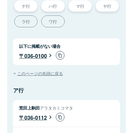
ナ行
ハ行
マ行
ヤ行
ラ行
ワ行
以下に掲載がない場合
036-0100
このページの先頭に戻る
ア行
荒田上駒田
アラタカミコマタ
036-0112