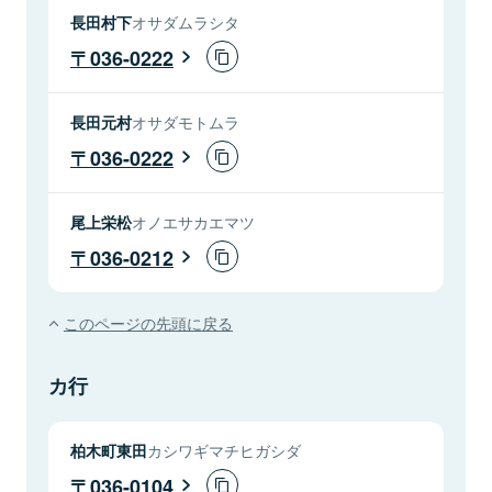
長田村下
オサダムラシタ
036-0222
長田元村
オサダモトムラ
036-0222
尾上栄松
オノエサカエマツ
036-0212
このページの先頭に戻る
カ行
柏木町東田
カシワギマチヒガシダ
036-0104