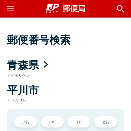
郵便番号検索
青森県
アオモリケン
平川市
ヒラカワシ
ア行
カ行
サ行
タ行