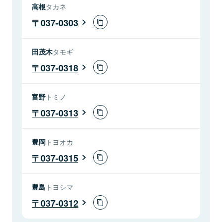
高根
タカネ
037-0303
田茂木
タモギ
037-0318
富野
トミノ
037-0313
豊岡
トヨオカ
037-0315
豊島
トヨシマ
037-0312