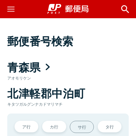
郵便番号検索
青森県
アオモリケン
北津軽郡中泊町
キタツガルグンナカドマリマチ
ア行
カ行
タ行
サ行