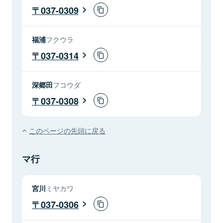
037-0309
福浦
フクウラ
037-0314
深郷田
フコウダ
037-0308
このページの先頭に戻る
マ行
宮川
ミヤカワ
037-0306