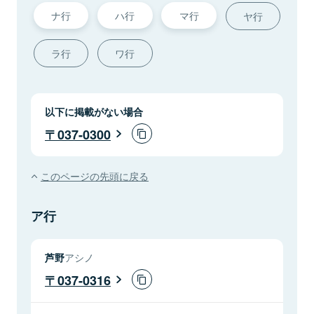
ナ行
ハ行
マ行
ヤ行
ラ行
ワ行
以下に掲載がない場合
037-0300
このページの先頭に戻る
ア行
芦野
アシノ
037-0316